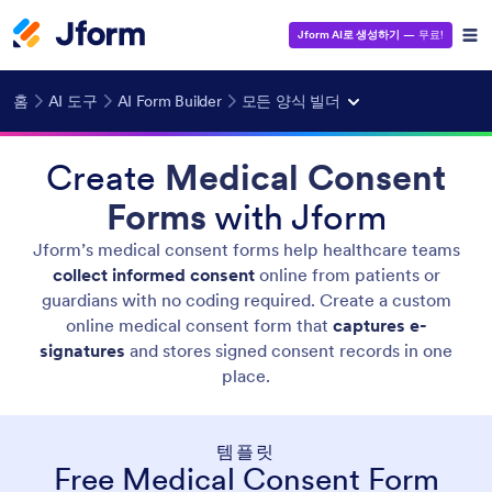
Jform AI로 생성하기
— 무료!
홈
AI 도구
AI Form Builder
모든 양식 빌더
Create
Medical Consent
Forms
with Jform
Jform’s medical consent forms help healthcare teams
collect informed consent
online from patients or
guardians with no coding required. Create a custom
online medical consent form that
captures e-
signatures
and stores signed consent records in one
place.
템플릿
Free Medical Consent Form