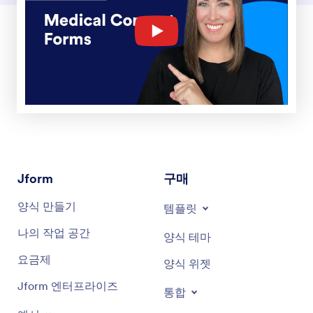
Jform
구매
양식 만들기
템플릿
나의 작업 공간
양식 테마
요금제
양식 위젯
Jform 엔터프라이즈
통합