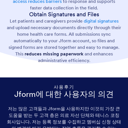
access reduces barriers
to response and supports
faster data collection in the field.
Obtain Signatures and Files
Let patients and caregivers provide
digital signatures
and upload necessary documents directly through their
home health care forms. All submissions sync
automatically to your Jform account, so files and
signed forms are stored together and easy to manage.
This
reduces missing paperwork
and enhances
administrative efficiency.
사용후기
Jform에 대한 사용자의 의견
저는 많은 고객들과 Jform을 사용하지만 이것의 가장 큰
도움을 받는 두 고객 층은 의료 자선 단체와 테니스 코칭
회사입니다. 저는 등록 정보를 수집하고 멤버십 신청 상태