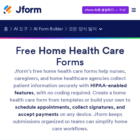
Jform AI로 생성하기
— 무료!
홈
AI 도구
AI Form Builder
모든 양식 빌더
Free
Home Health Care
Forms
Jform’s free home health care forms help nurses,
caregivers, and home healthcare agencies collect
patient information securely with
HIPAA-enabled
features
, with no coding required. Create a home
health care form from templates or build your own to
schedule appointments, collect signatures, and
accept payments
on any device. Jform keeps
submissions organized so teams can simplify home
care workflows.