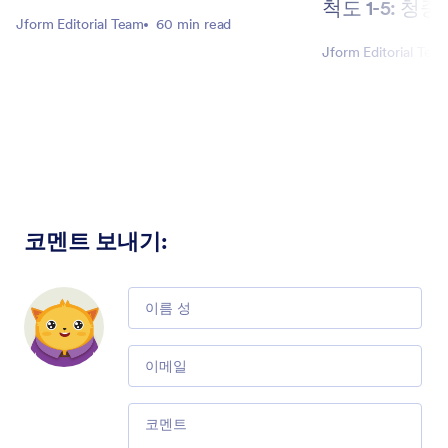
척도 1-5: 청
Jform Editorial Team
60 min read
Jform Editorial Tea
코멘트 보내기
:
Comment
Email
Comment