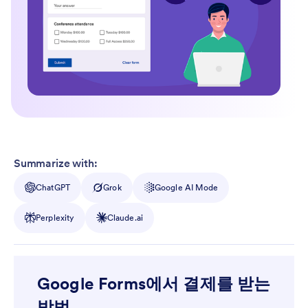
Summarize with:
ChatGPT
Grok
Google AI Mode
Perplexity
Claude.ai
Google Forms에서 결제를 받는
방법