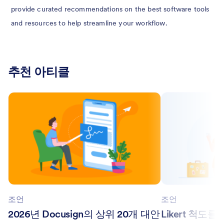
provide curated recommendations on the best software tools
and resources to help streamline your workflow.
추천 아티클
조언
조언
2026년 Docusign의 상위 20개 대안
Likert 척도