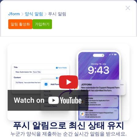
대화 시작
무료회원가입
분류
Jform
양식 알림
푸시 알림
알림 활성화
가입하기
Form Notifications
설문지 알림은 누군가 답변을 제출할 때마다 즉시 알려주
므로, 제출된 내용을 검토하고 바로 조치를 취할 수 있습니
다.
모든 기능 검색
기능 카테고리
분류
Jform
양식 알림