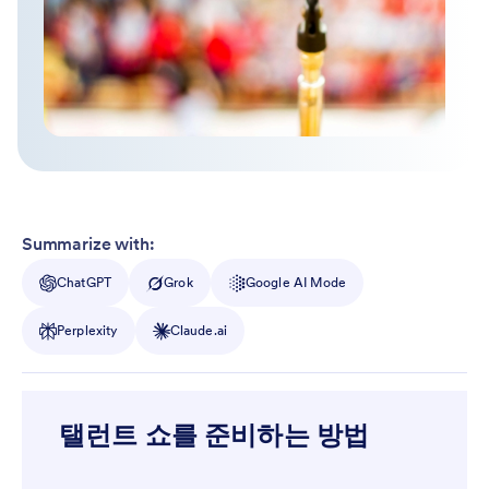
Summarize with:
ChatGPT
Grok
Google AI Mode
Perplexity
Claude.ai
탤런트 쇼를 준비하는 방법