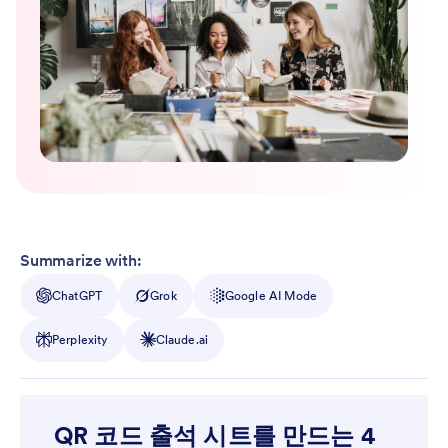
Summarize with:
ChatGPT
Grok
Google AI Mode
Perplexity
Claude.ai
QR 코드 출석 시트를 만드는 4