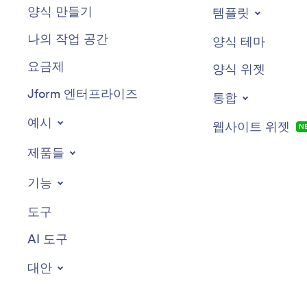
양식 만들기
템플릿
나의 작업 공간
양식 테마
요금제
양식 위젯
Jform 엔터프라이즈
통합
예시
웹사이트 위젯
N
제품들
기능
도구
AI 도구
대안