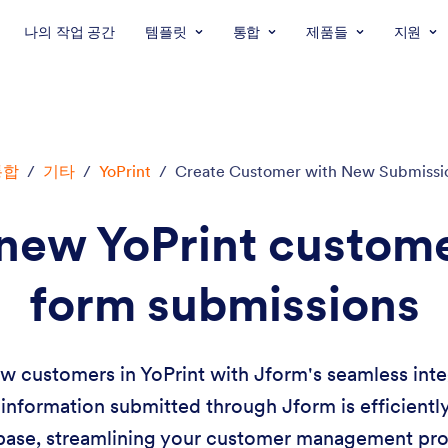
나의 작업 공간
템플릿
통합
제품들
지원
통합
/
기타
/
YoPrint
/
Create Customer with New Submissi
new YoPrint custom
form submissions
w customers in YoPrint with Jform's seamless inte
information submitted through Jform is efficientl
base, streamlining your customer management pro