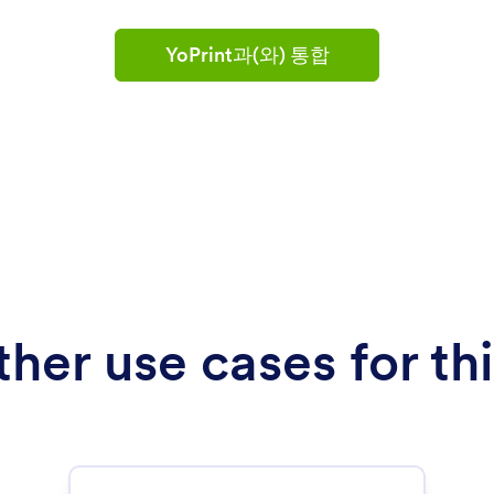
YoPrint과(와) 통합
her use cases for thi