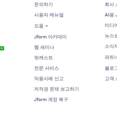
문의하기
회사 
사용자 메뉴얼
AI용 
미디어
도움
뉴스
Jform 아카데미
소식
웹 세미나
EW
파트
팟캐스트
전문 서비스
블로
악용사례 신고
고객 
저작권 문제 보고하기
Jform 계정 복구