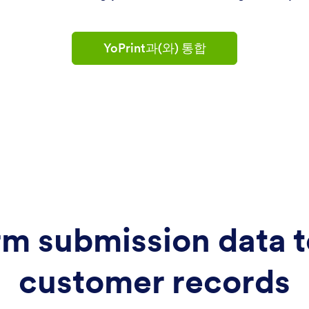
YoPrint과(와) 통합
m submission data t
customer records