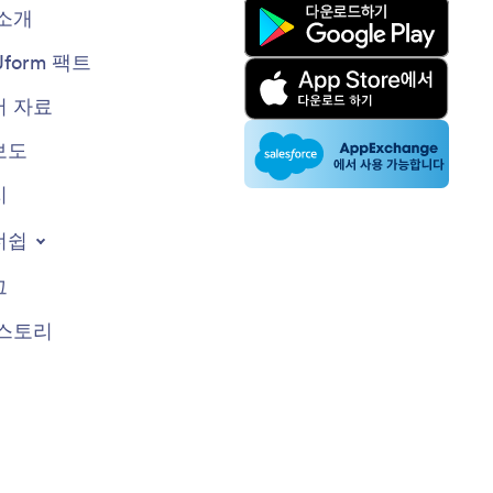
소개
Jform 팩트
 자료
보도
지
너쉽
그
스토리