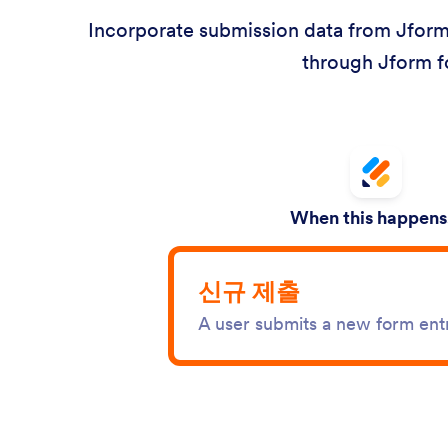
Incorporate submission data from Jform 
through Jform fo
When this happens.
신규 제출
A user submits a new form ent