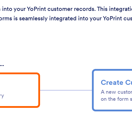
into your YoPrint customer records. This integrat
rms is seamlessly integrated into your YoPrint c
..
Create C
A new custom
ry
on the form 