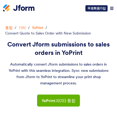
무료회원가입
통합
/
기타
/
YoPrint
/
Convert Quote to Sales Order with New Submission
Convert Jform submissions to sales
orders in YoPrint
Automatically convert Jform submissions to sales orders in
YoPrint with this seamless integration. Sync new submissions
from Jform to YoPrint to streamline your print shop
management process.
YoPrint과(와) 통합