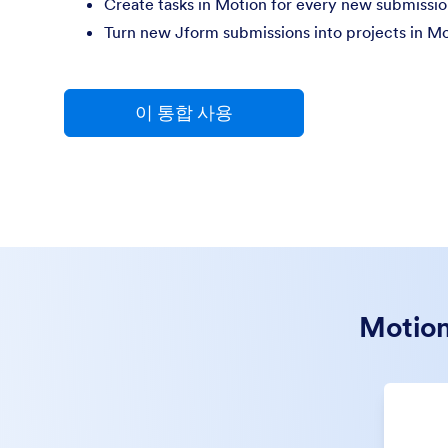
Create tasks in Motion for every new submissio
Turn new Jform submissions into projects in M
이 통합 사용
Moti