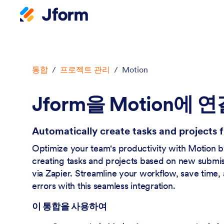
대화 시작
통합
/
프로젝트 관리
/
Motion
Jform을 Motion에 연
Automatically create tasks and projects
Optimize your team's productivity with Motion b
creating tasks and projects based on new submis
via Zapier. Streamline your workflow, save time
errors with this seamless integration.
이 통합을 사용하여