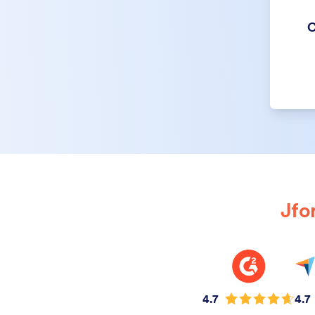
C
Jf
4.7
4.7