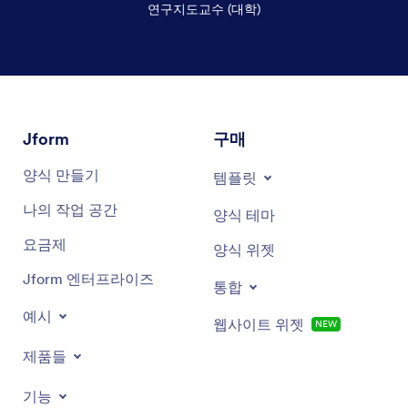
연구지도교수 (대학)
대화 종료
Jform
구매
양식 만들기
템플릿
나의 작업 공간
양식 테마
요금제
양식 위젯
Jform 엔터프라이즈
통합
예시
웹사이트 위젯
NEW
제품들
기능