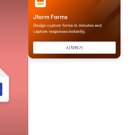
Jform Forms
Design custom forms in minutes and
capture responses instantly.
시작하기