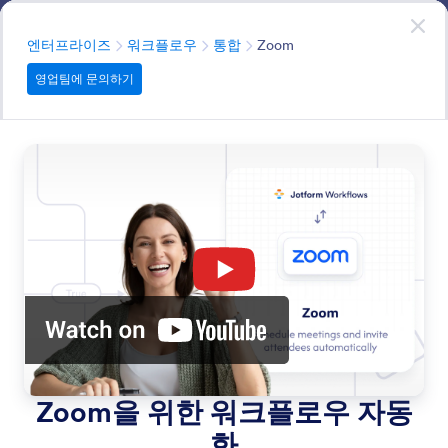
대화 시작
영업팀에 문의하기
엔터프라이즈
분류
엔터프라이즈
워크플로우
통합
Zoom
영업팀에 문의하기
Integrations
Connect your workflows with the tools your team
already uses. Jform Workflows integrates with popular
apps like Google Drive, Slack, Airtable, QuickBooks, and
more.
모든 기능에서 검색
기능 카테고리
분류
엔터프라이즈
워크플로우
통합