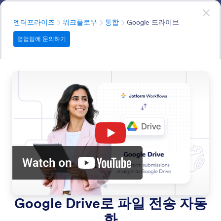
대화 시작
영업팀에 문의하기
엔터프라이즈
분류
엔터프라이즈
워크플로우
통합
Google 드라이브
영업팀에 문의하기
Integrations
Connect your workflows with the tools your team
already uses. Jform Workflows integrates with popular
apps like Google Drive, Slack, Airtable, QuickBooks, and
more.
모든 기능에서 검색
기능 카테고리
분류
엔터프라이즈
워크플로우
통합