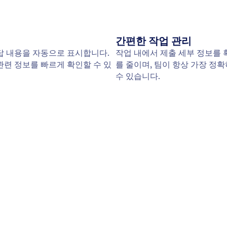
: Set Priority Levels for Tasks
더 알아보기
 우선순위 수준 설정
마
를 설정해 가장 중요한 작업을 명확히 표시하고, 모
마감
엇을 먼저 처리해야 하는지 알 수 있도록 하세요.
하세