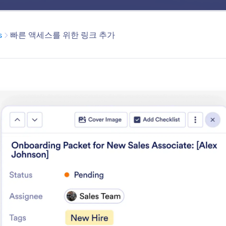
혜택
기능
분류
s
빠른 액세스를 위한 링크 추가
Task Details
화면에서 특정 작업의 모든 중요한 세부 정보를 쉽게 확인
검색
분류
즈
Jform 보드
Task Details