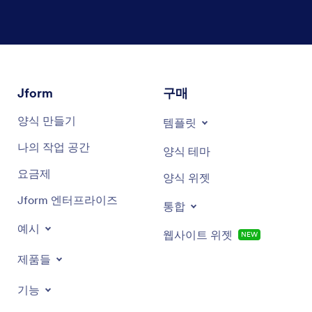
대화 종료
Jform
구매
양식 만들기
템플릿
나의 작업 공간
양식 테마
요금제
양식 위젯
Jform 엔터프라이즈
통합
예시
웹사이트 위젯
NEW
제품들
기능