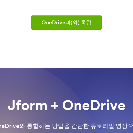
OneDrive과(와) 통합
Jform + OneDrive
neDrive와 통합하는 방법을 간단한 튜토리얼 영상