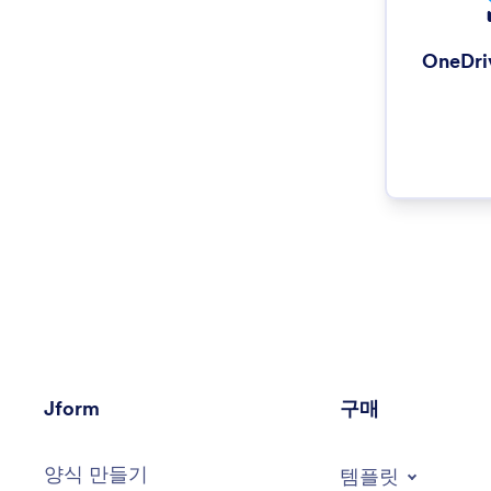
OneDr
Jform
구매
양식 만들기
템플릿