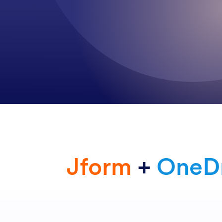
Jform
+
OneDr