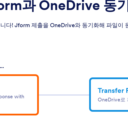
form과 OneDrive 동
다! Jform 제출을 OneDrive와 동기화해 파
..
Transfer 
ponse with
OneDrive