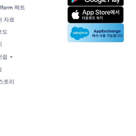
Jform 팩트
 자료
보도
지
너쉽
그
스토리