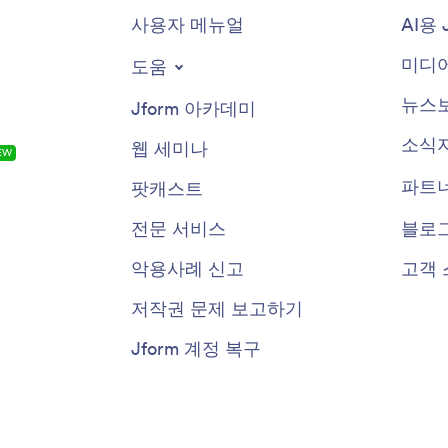
사용자 메뉴얼
AI용 
미디어
도움
뉴스
Jform 아카데미
소식
웹 세미나
EW
파트
팟캐스트
전문 서비스
블로
악용사례 신고
고객 
저작권 문제 보고하기
Jform 계정 복구