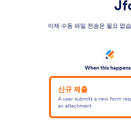
J
이제 수동 파일 전송은 필요 없습니
When this happens.
신규 제출
A user submits a new form res
an attachment