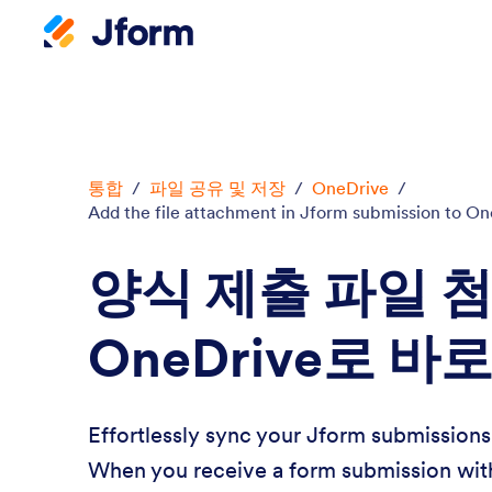
통합
/
파일 공유 및 저장
/
OneDrive
/
Add the file attachment in Jform submission to O
양식 제출 파일 
OneDrive로 바
Effortlessly sync your Jform submission
When you receive a form submission with 