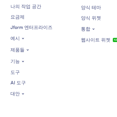
나의 작업 공간
양식 테마
요금제
양식 위젯
Jform 엔터프라이즈
통합
예시
웹사이트 위젯
N
제품들
기능
도구
AI 도구
대안