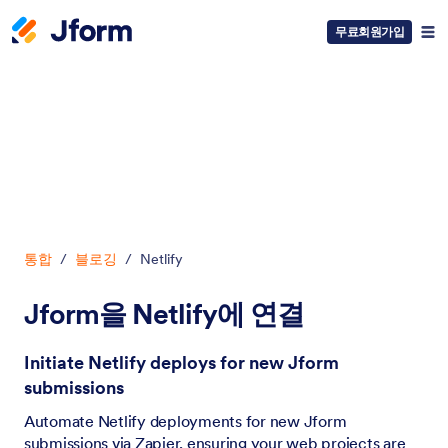
무료회원가입
대화 시작
통합
/
블로깅
/
Netlify
Jform을 Netlify에 연결
Initiate Netlify deploys for new Jform
submissions
Automate Netlify deployments for new Jform
submissions via Zapier, ensuring your web projects are