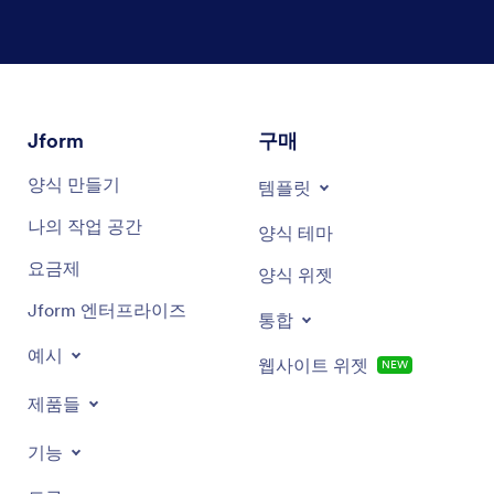
대화 종료
Jform
구매
양식 만들기
템플릿
나의 작업 공간
양식 테마
요금제
양식 위젯
Jform 엔터프라이즈
통합
예시
웹사이트 위젯
NEW
제품들
기능