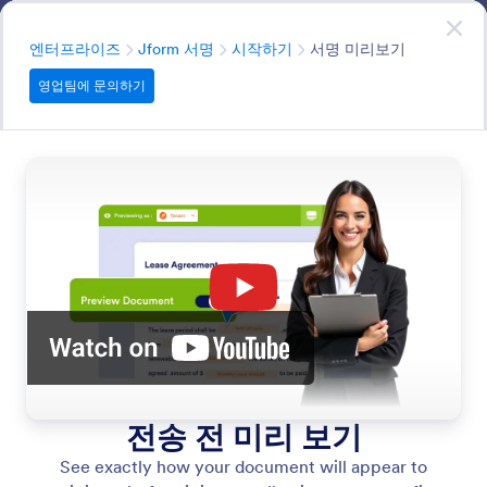
대화 시작
영업팀에 문의하기
엔터프라이즈
분류
엔터프라이즈
Jform 서명
시작하기
서명 미리보기
영업팀에 문의하기
Get Started
See all details about Jform Sign
모든 기능에서 검색
기능 카테고리
분류
엔터프라이즈
Jform 서명
시작하기