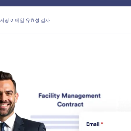
혜택
기능
류
서명 이메일 유효성 검사
Get Started
See all details about Jform Sign
검색
분류
즈
Jform 서명
시작하기