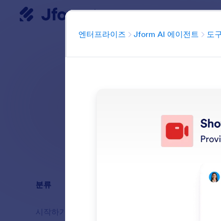
엔터프라이즈
대화 시작
엔터프라이즈
Jform AI 에이전트
도
이메일 전송, 비디
모든 기능에서 
분류
엔터프라이
시작하기
12