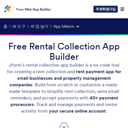
무료회원가입
Free Web App Builder
홈
AI 도구
AI 앱 빌더
App Makers
Free Rental Collection App
Builder
Jform’s rental collection app builder is a no-code tool
for creating a rent collection and
rent payment app for
small businesses and property management
companies
. Build from scratch or customize a ready-
made template to simplify rent collection, send email
reminders, and accept payments with
40+ payment
processors
. Track and manage payments and renter
activity from
your
secure online account
.