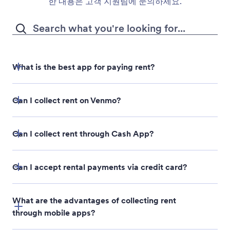
한 내용은 고객 지원팀에 문의하세요.
What is the best app for paying rent?
30+ payment processors
Can I collect rent on Venmo?
Can I collect rent through Cash App?
Venmo integration
Can I accept rental payments via credit card?
What are the advantages of collecting rent
through mobile apps?