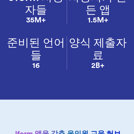
자들
든 앱
35M+
1.5M+
준비된 언어
양식 제출자
들
료
16
2B+
Jform 앱을 갖춘 올인원 교육 허브