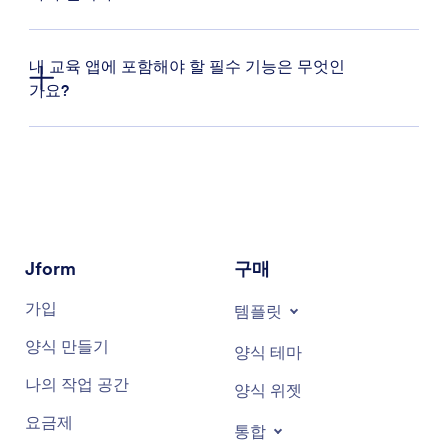
내 교육 앱에 포함해야 할 필수 기능은 무엇인
가요?
온라인 양식(등록, 출석, 과제 등)
전자 서명 문서
Jform
구매
퀴즈들
이미지 슬라이더
가입
템플릿
이메일 보내기, 링크 열기 등을 위한 작업 버튼
양식 만들기
양식 테마
나의 작업 공간
양식 위젯
요금제
통합