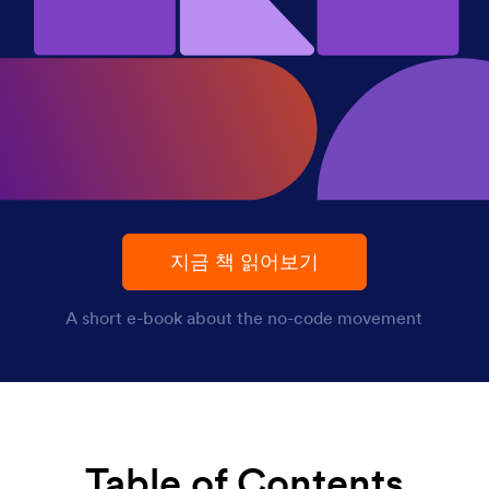
지금 책 읽어보기
A short e-book about the no-code movement
Table of Contents