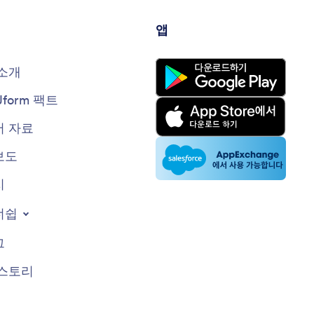
앱
소개
Jform 팩트
 자료
보도
지
너쉽
그
스토리