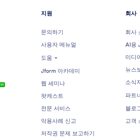
지원
회사
문의하기
회사 
사용자 메뉴얼
AI용 
미디어
도움
뉴스
Jform 아카데미
소식
웹 세미나
EW
파트
팟캐스트
전문 서비스
블로
악용사례 신고
고객 
저작권 문제 보고하기