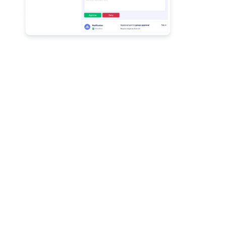
재시작 또는 취소 옵션
관리자는 Jform 받은 편지함에서 모든 워크플로우를
재시작하거나 취소할 수 있어, 오류를 수정하거나 불
필요한 프로세스를 중단하고 전체 흐름을 정상적으로
유지할 수 있습니다.
Jform
구매
양식 만들기
템플릿
나의 작업 공간
양식 테마