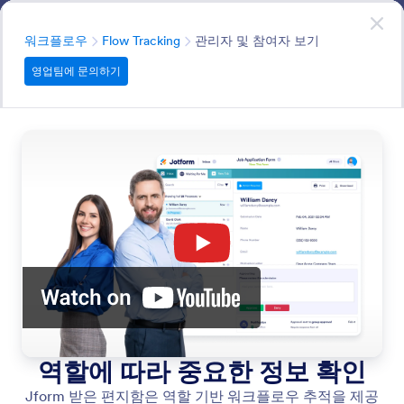
대화 시작
영업팀에 문의하기
엔터프라이즈
분류
워크플로우
Flow Tracking
관리자 및 참여자 보기
영업팀에 문의하기
Flow Tracking
Get full visibility into your workflows with real-time
tracking and activity logs. Monitor each step, spot
bottlenecks, and review past actions with a clear audit
trail.
모든 기능에서 검색
기능 카테고리
분류
엔터프라이즈
워크플로우
Flow Tracking