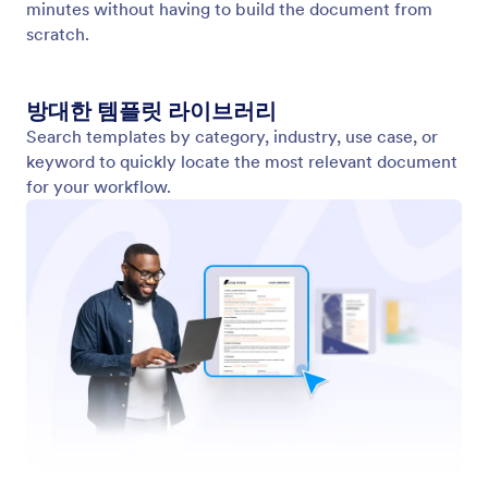
양식 만들기
템플릿
나의 작업 공간
양식 테마
요금제
양식 위젯
Jform 엔터프라이즈
통합
예시
웹사이트 위젯
NEW
제품들
기능
도구
AI 도구
대안