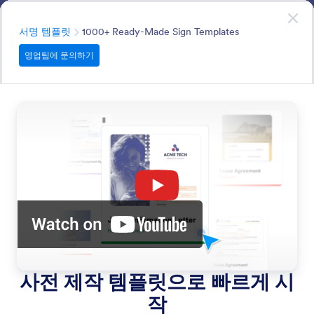
대화 시작
영업팀에 문의하기
엔터프라이즈
분류
서명 템플릿
1000+ Ready-Made Sign Templates
영업팀에 문의하기
Sign Templates
Choose from 1000+ professionally designed templates
to quickly create legally binding documents for any use
case.
모든 기능에서 검색
기능 카테고리
분류
엔터프라이즈
Jform 서명
서명 템플릿