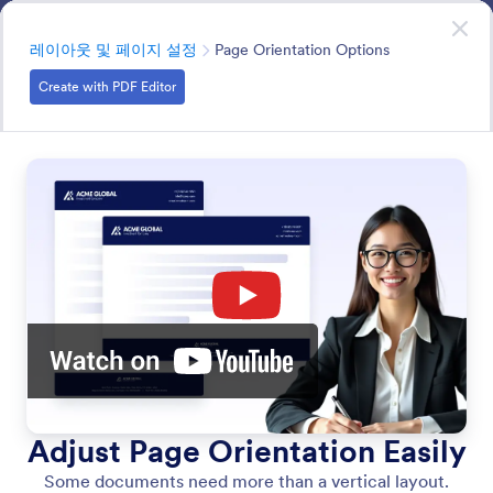
대화 시작
영업팀에 문의하기
엔터프라이즈
분류
레이아웃 및 페이지 설정
Page Orientation Options
Create with PDF Editor
Layout & Page Settings
유연한 페이지 설정을 통해 문서의 구조와 레이아웃을 제
어하고, 페이지 크기, 방향, 레이아웃 옵션을 조정하여 모든
형식에서 일관되고 전문적인 문서를 만들 수 있습니다.
모든 기능에서 검색
기능 카테고리
분류
엔터프라이즈
Jform PDF 편집기
레이아웃 및 페이지 설정