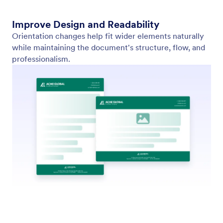
Flexible Page Size Options
Perfect fit for every purpose.