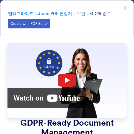
대화 시작
영업팀에 문의하기
엔터프라이즈
분류
엔터프라이즈
Jform PDF 편집기
보안
GDPR 준수
Create with PDF Editor
Security
문서는 저희가 안전하게 보호합니다 — 종단 간 암호화와
권한 제어로 완전한 개인 정보 보호와 보안을 보장합니다.
모든 기능에서 검색
기능 카테고리
분류
엔터프라이즈
Jform PDF 편집기
보안