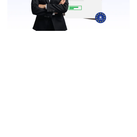
HIPAA 규정 준수
Protect sensitive health information with
confidence.