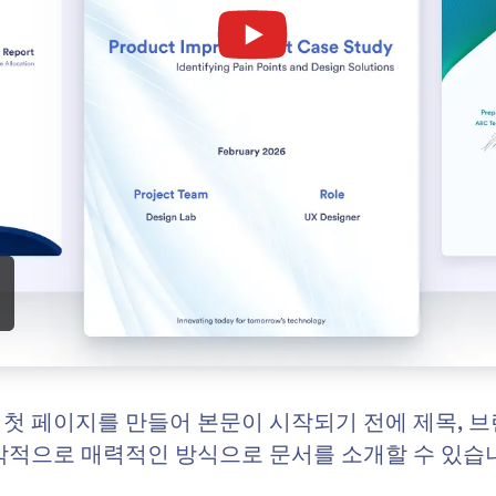
: Cover Page
더 알아보기
페이지
He
지 페이지를 추가하여 문서를 명확하고 전문적으로 소
제목
. 본문이 시작되기 전에 제목, 브랜딩 및 주요 정보를
스타
수 있습니다.
각적