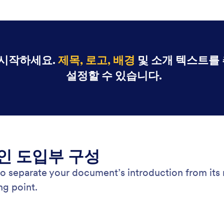
: Page Header
더 알아보기
Header
Pa
모든 페이지에 일관된 헤더 콘텐츠를 추가하세요. 전
문서
트 스타일 및 배경 제어를 통해 제목, 브랜딩, 이미지
연한
직 세부 정보를 표시할 수 있습니다.
가 