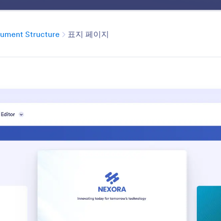
혜택
기능
분류
ument Structure
표지 페이지
Document Structure
nal, easy-to-read documents with headers, footers, sepa
ontrols that keep information structured and visually co
검색
분류
즈
Jform PDF 편집기
Document Structure