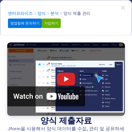
대화 시작
영업팀에 문의하기
엔터프라이즈
분류
엔터프라이즈
양식
분석
양식 제출 관리
영업팀에 문의하기
가입하기
Analytics
Gain valuable insights from your form data with a wide
variety of built-in analytics tools. Analyze your traffic,
improve form responses, measure user behavior, create
visual reports, connect to Google Analytics and other
third-party widgets, and much more.
모든 기능에서 검색
기능 카테고리
분류
엔터프라이즈
양식
분석