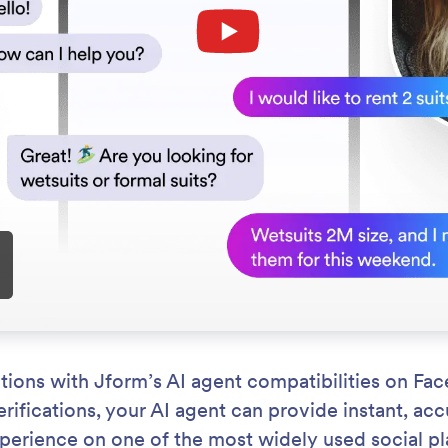
: Canva Agent
더 알아보기
 Agent
챗
r Canva designs into interactive experiences
AI
 by AI that answers questions, guides viewers, and
적인
 your audience in real time.