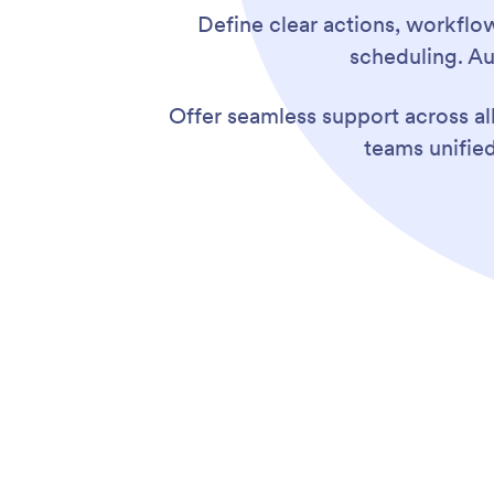
Define clear actions, workflo
scheduling. Au
Offer seamless support across al
teams unifie