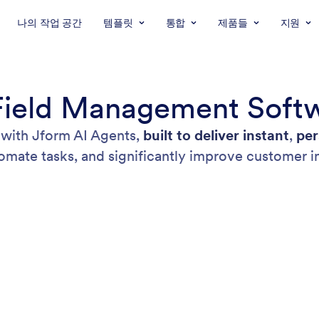
나의 작업 공간
템플릿
통합
제품들
지원
Field Management Soft
with Jform AI Agents,
built to deliver instant
,
per
tomate tasks, and significantly improve customer 