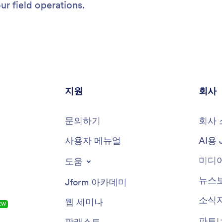
ur field operations.
지원
회사
문의하기
회사 
사용자 메뉴얼
AI용 
미디어
도움
뉴스
Jform 아카데미
소식
웹 세미나
EW
파트
팟캐스트