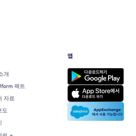
앱
소개
Jform 팩트
 자료
보도
지
너쉽