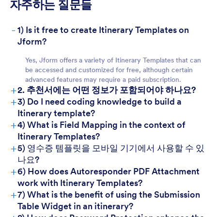
자주하는 질문들
-
1) Is it free to create Itinerary Templates on
For Teams
Jform?
Yes, Jform offers a variety of Itinerary Templates that can
be accessed and customized for free, although certain
advanced features may require a paid subscription.
+
2. 추천서에는 어떤 정보가 포함되어야 하나요?
+
3) Do I need coding knowledge to build a
Itinerary template?
+
For Customers
4) What is Field Mapping in the context of
Itinerary Templates?
+
5) 영수증 템플릿을 모바일 기기에서 사용할 수 있
나요?
+
6) How does Autoresponder PDF Attachment
work with Itinerary Templates?
+
7) What is the benefit of using the Submission
Table Widget in an itinerary?