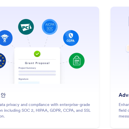
보안
Adva
ata privacy and compliance with enterprise-grade
Enhan
on including SOC 2, HIPAA, GDPR, CCPA, and SSL
field 
on.
mess