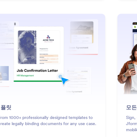
템플릿
모든
rom 1000+ professionally designed templates to
Sign,
create legally binding documents for any use case.
Jform
mobil