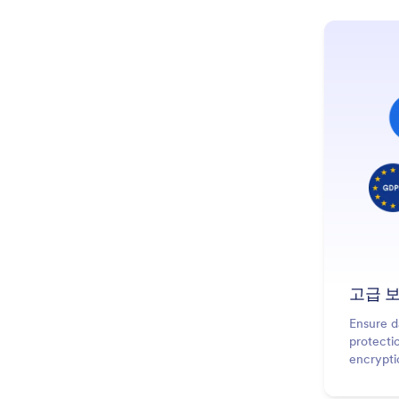
고급 
Ensure d
protecti
encrypti