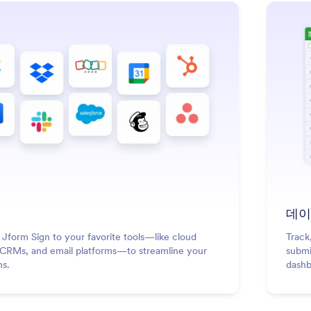
데이
Jform Sign to your favorite tools—like cloud
Track
 CRMs, and email platforms—to streamline your
submi
ns.
dashb