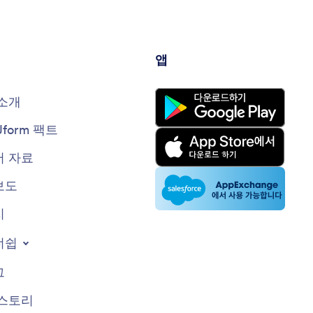
앱
소개
Jform 팩트
 자료
보도
지
너쉽
그
스토리