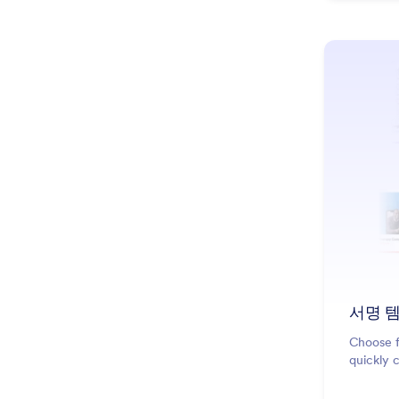
서명 
Choose f
quickly 