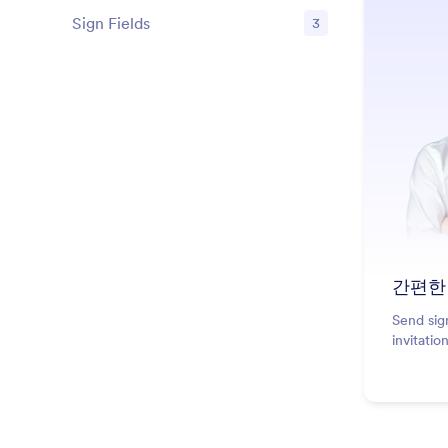
Sign Fields
3
기능
간편한
Send sig
invitati