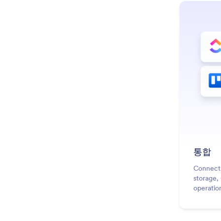
통합
Connect 
storage,
operatio