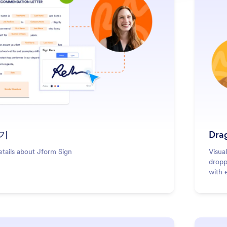
기
Drag
etails about Jform Sign
Visua
dropp
with 