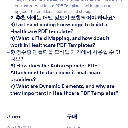
Yes, Jform offers a free plan that allows users to create and
customize Healthcare PDF Templates, with options to
upgrade for additional features and storage.
+
2. 추천서에는 어떤 정보가 포함되어야 하나요?
+
3) Do I need coding knowledge to build a
Healthcare PDF template?
+
4) What is Field Mapping, and how does it
work in Healthcare PDF Templates?
+
5) 영수증 템플릿을 모바일 기기에서 사용할 수 있
나요?
+
6) How does the Autoresponder PDF
Attachment feature benefit healthcare
providers?
+
7) What are Dynamic Elements, and why are
they important in Healthcare PDF Templates?
Jform
구매
양식 만들기