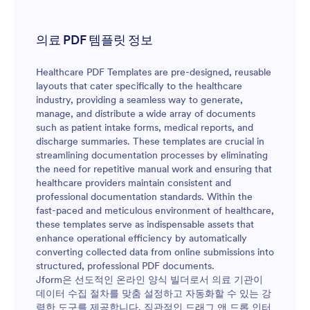
의료 PDF 템플릿 정보
Healthcare PDF Templates are pre-designed, reusable
layouts that cater specifically to the healthcare
industry, providing a seamless way to generate,
manage, and distribute a wide array of documents
such as patient intake forms, medical reports, and
discharge summaries. These templates are crucial in
streamlining documentation processes by eliminating
the need for repetitive manual work and ensuring that
healthcare providers maintain consistent and
professional documentation standards. Within the
fast-paced and meticulous environment of healthcare,
these templates serve as indispensable assets that
enhance operational efficiency by automatically
converting collected data from online submissions into
structured, professional PDF documents.
Jform은 선도적인 온라인 양식 빌더로서 의료 기관이
데이터 수집 절차를 맞춤 설정하고 자동화할 수 있는 강
력한 도구를 제공합니다. 직관적인 드래그 앤 드롭 인터