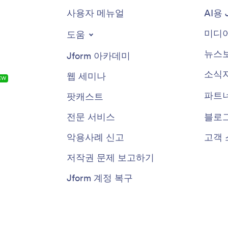
사용자 메뉴얼
AI용 
미디어
도움
뉴스
Jform 아카데미
소식
웹 세미나
EW
파트
팟캐스트
전문 서비스
블로
악용사례 신고
고객 
저작권 문제 보고하기
Jform 계정 복구