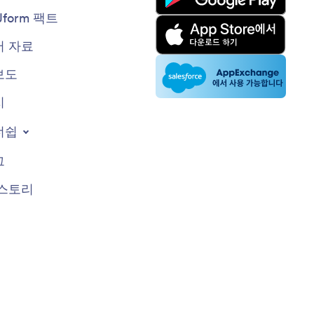
Jform 팩트
 자료
보도
지
너쉽
그
스토리