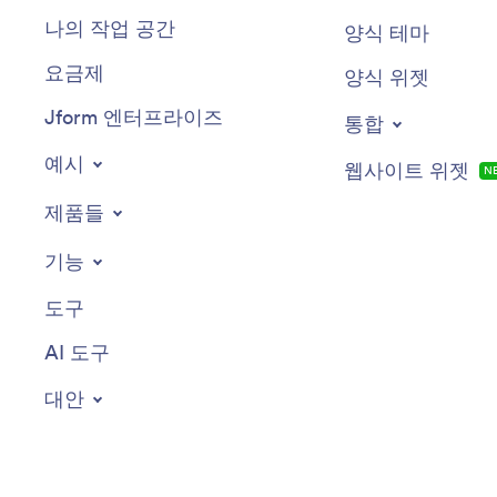
나의 작업 공간
양식 테마
요금제
양식 위젯
Jform 엔터프라이즈
통합
예시
웹사이트 위젯
N
제품들
기능
도구
AI 도구
대안