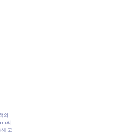
고객의
rm의
통해 고