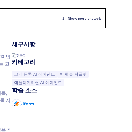
Show more chatbots
세부사항
3
복제
우미입
카테고리
는 고
카테고리로 이동:
카테고리로 이동:
고객 등록 AI 에이전트
AI 챗봇 템플릿
카테고리로 이동:
애플리케이션 AI 에이전트
학습 소스
름,
록 지
Jform
같은 직