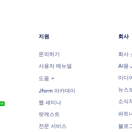
지원
회사
문의하기
회사 
사용자 메뉴얼
AI용 
미디어
도움
뉴스
Jform 아카데미
소식
웹 세미나
EW
파트
팟캐스트
전문 서비스
블로