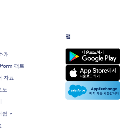
앱
소개
Jform 팩트
 자료
보도
지
너쉽
그