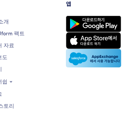
앱
소개
Jform 팩트
 자료
보도
지
너쉽
그
스토리