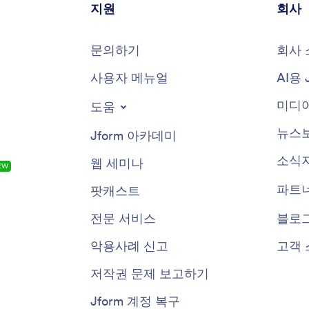
지원
회사
문의하기
회사 
사용자 메뉴얼
AI용 
미디어
도움
뉴스
Jform 아카데미
소식
웹 세미나
EW
파트
팟캐스트
전문 서비스
블로
악용사례 신고
고객 
저작권 문제 보고하기
Jform 계정 복구