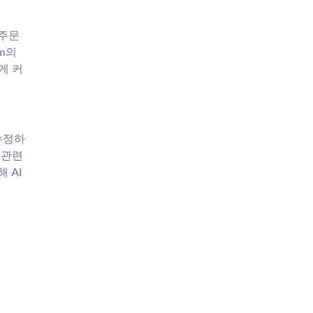
 주문
rm의
게 커
 수정하
 관련
 AI