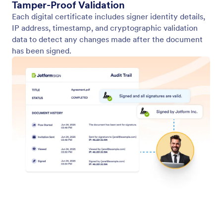
HIPAA 규정 준수
Use HIPAA-enabled e-signatures to handle medical
forms, authorizations, and more.