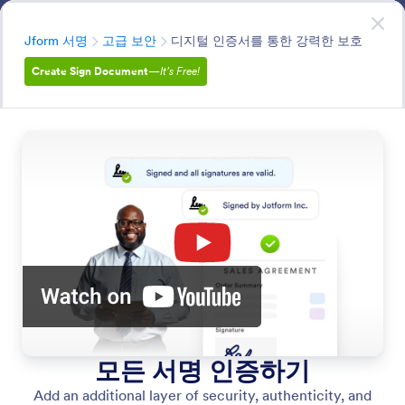
대화 시작
지금 시작하세요
—
무료입니다!
분류
Jform 서명
고급 보안
디지털 인증서를 통한 강력한 보호
Create Sign Document
—
It’s Free!
Advanced Security
Ensure data privacy and compliance with enterprise-
grade protection including SOC 2, HIPAA, GDPR, CCPA,
and SSL encryption.
모든 기능에서 검색
기능 카테고리
분류
Jform 서명
고급 보안