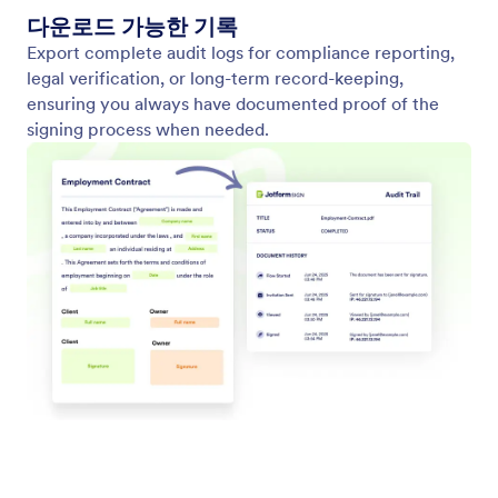
HIPAA 규정 준수
Use HIPAA-enabled e-signatures to handle medical
forms, authorizations, and more.