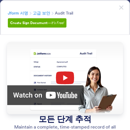
대화 시작
지금 시작하세요
—
무료입니다!
분류
Jform 서명
고급 보안
Audit Trail
Create Sign Document
—
It’s Free!
Advanced Security
Ensure data privacy and compliance with enterprise-
grade protection including SOC 2, HIPAA, GDPR, CCPA,
and SSL encryption.
모든 기능에서 검색
기능 카테고리
분류
Jform 서명
고급 보안