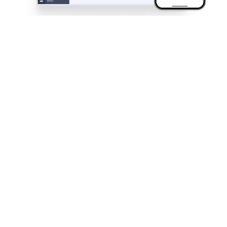
양식 열기
Present your forms in a clean, polished way with
Open Form. By connecting forms to elements,
guide users to the right form without disrupting your
app’s visual consistency.