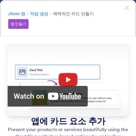
대화 시작
앱
지금 시작하세요
—
무료입니다!
분류
Jform 앱
작업 생성
매력적인 카드 만들기
앱 만들기
Create Actions
Make your app more dynamic with powerful Actions.
Open forms, navigate users to a page, send emails, make
calls, or link to external sites, all while keeping the
experience smooth.
모든 기능에서 검색
기능 카테고리
분류
Jform 앱
작업 생성