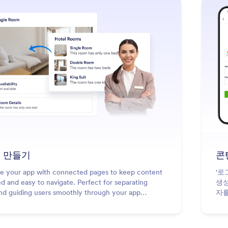
: Create Pages
더 알아보기
 만들기
콘
re your app with connected pages to keep content
'로
d and easy to navigate. Perfect for separating
생성
and guiding users smoothly through your app
자를
nce.