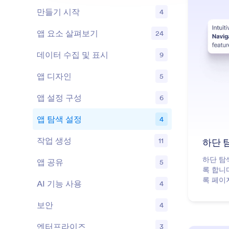
만들기 시작
4
기능
앱 요소 살펴보기
24
기능
데이터 수집 및 표시
9
기능
앱 디자인
5
기능
앱 설정 구성
6
기능
앱 탐색 설정
4
기능
작업 생성
11
하단 
기능
하단 탐
앱 공유
5
기능
록 합니
록 페이
AI 기능 사용
4
기능
보안
4
기능
엔터프라이즈
3