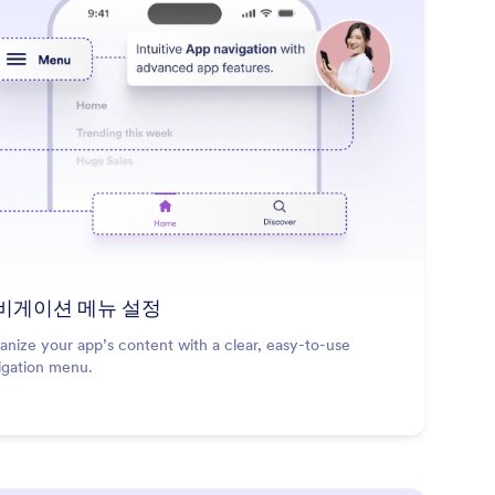
: Set Up Navigation Menu
더 알아보기
비게이션 메뉴 설정
anize your app’s content with a clear, easy-to-use
igation menu.