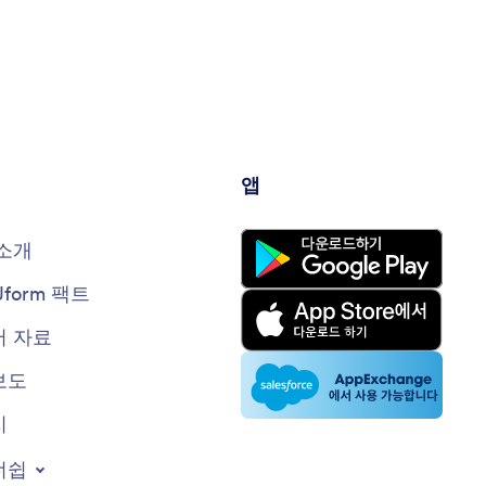
앱
소개
Jform 팩트
 자료
보도
지
너쉽