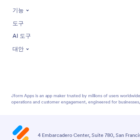
기능
도구
AI 도구
대안
Jform Apps is an app maker trusted by millions of users worldwid
operations and customer engagement, engineered for businesses, no
4 Embarcadero Center, Suite 780, San Franci