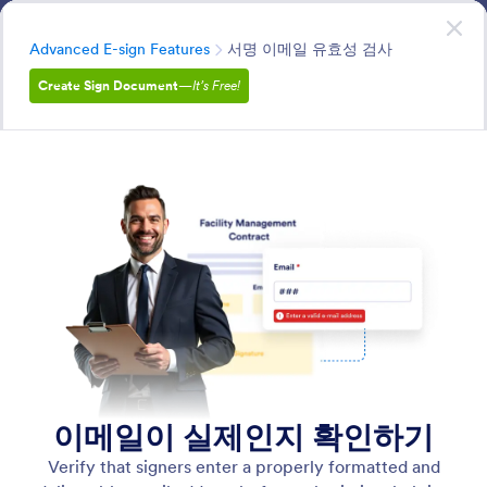
대화 시작
지금 시작하세요
—
무료입니다!
분류
Advanced E-sign Features
서명 이메일 유효성 검사
Create Sign Document
—
It’s Free!
Advanced E-sign Features
Enhance your documents with smart features like auto
field detection, audit trails, digital certificates, and
signer messages.
모든 기능에서 검색
기능 카테고리
분류
Jform 서명
Advanced E-sign Features