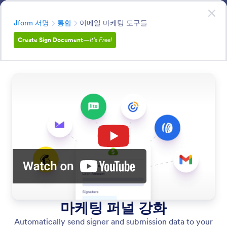
대화 시작
지금 시작하세요
—
무료입니다!
분류
Jform 서명
통합
이메일 마케팅 도구들
Create Sign Document
—
It’s Free!
Integrations
Connect Jform Sign to your favorite tools—like cloud
storage, CRMs, and email platforms—to streamline your
operations.
모든 기능에서 검색
기능 카테고리
분류
Jform 서명
통합