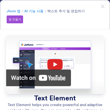
대화 시작
앱
지금 시작하세요
—
무료입니다!
분류
Jform 앱
AI 기능 사용
텍스트 추가 및 편집하기
앱 만들기
Use AI Features
Enhance your app’s capabilities with smart, AI-driven
features. Streamline your design process, automate user
interactions, and deliver personalized experiences.
모든 기능에서 검색
기능 카테고리
분류
Jform 앱
AI 기능 사용