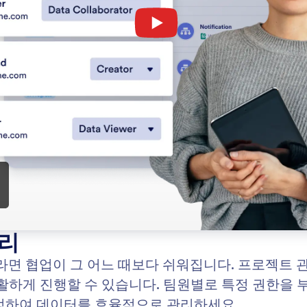
: Multiple Users
더 알아보기
사용자
Wh
m 엔터프라이즈를 사용하면 팀원이나 고객에게 정확한
Jf
할당해 모두가 필요한 접근 권한을 얻으면서도 관리자
화된
권을 유지할 수 있습니다.
커뮤