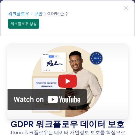
대화 시작
워크플로우
지금 만들기
—
무료입니다!
분류
워크플로우
보안
GDPR 준수
워크플로우 생성
Security
Jform은 항상 귀하의 데이터를 보호하기 위해 최선을 다하
고 있습니다. AI 에이전트에 대해 동일한 보안 기능을 구현
합니다.
모든 기능에서 검색
기능 카테고리
분류
워크플로우
보안