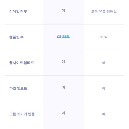
예
이메일 첨부
오직 유료 멤버십
20,000+
템플릿 수
150+
예
웹사이트 임베드
예
예
파일 업로드
예
예
모든 기기에 반응
예