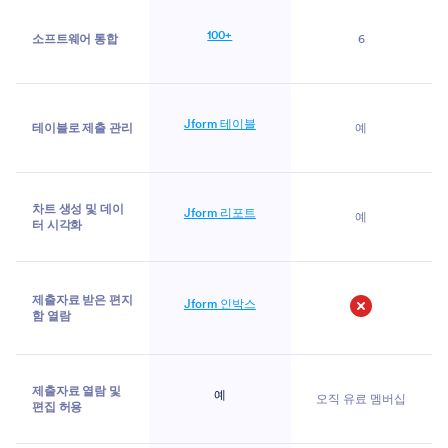
100+
소프트웨어 통합
6
Jform 테이블
테이블로 제출 관리
예
차트 생성 및 데이
Jform 리포트
예
터 시각화
제출자료 받은 편지
Jform 인박스
함 열람
아니오
제출자료 열람 및
예
오직 유료 멤버십
편집 허용