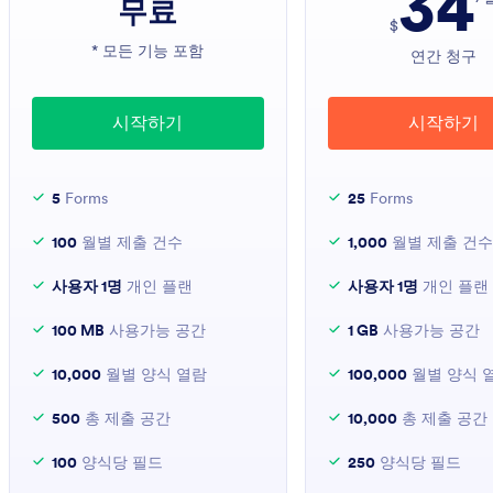
34
무료
$
* 모든 기능 포함
연간 청구
시작하기
시작하기
5
Forms
25
Forms
100
월별 제출 건수
1,000
월별 제출 건수
사용자 1명
개인 플랜
사용자 1명
개인 플랜
100 MB
사용가능 공간
1 GB
사용가능 공간
10,000
월별 양식 열람
100,000
월별 양식 
500
총 제출 공간
10,000
총 제출 공간
100
양식당 필드
250
양식당 필드