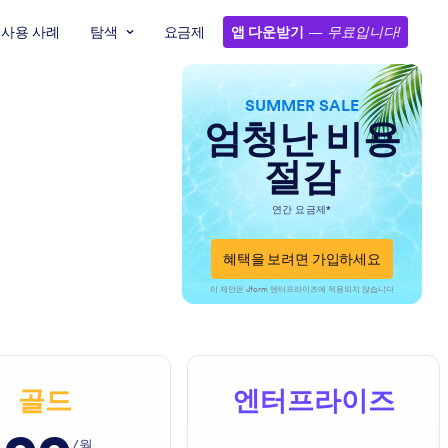
사용 사례
탐색
요금제
앱 다운받기
—
무료입니다!
SUMMER SALE
엄청난 비용
절감
연간 요금제*
혜택을 보려면 가입하세요
이 제안은 Jform 엔터프라이즈에 적용되지 않습니다
골드
엔터프라이즈
/월